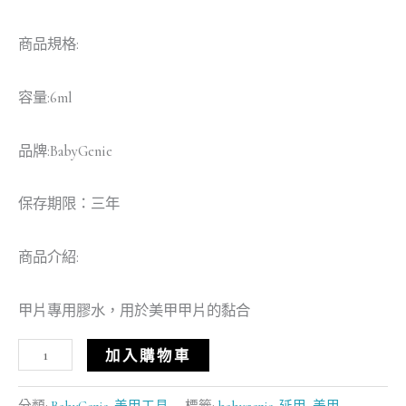
商品規格:
容量:6ml
品牌:BabyGenie
保存期限：三年
商品介紹:
甲片專用膠水，用於美甲甲片的黏合
加入購物車
分類:
BabyGenie
,
美甲工具
標籤:
babygenie
,
延甲
,
美甲