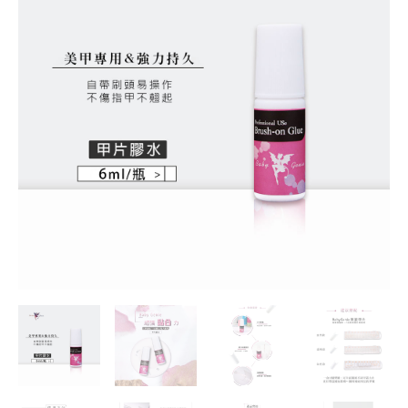
專
用
甲
片
膠
水
數
量