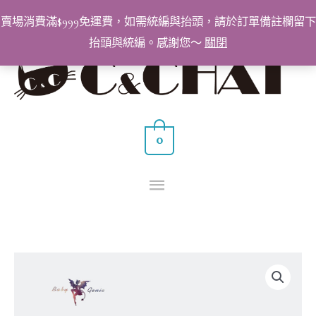
跳
賣場消費滿$999免運費，如需統編與抬頭，請於訂單備註欄留下
至
抬頭與統編。感謝您～
關閉
主
主
要
要
內
容
選
0
單
BabyGenie
美
甲