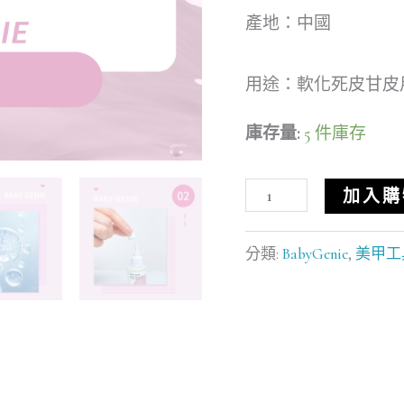
皮
產地：中國
專
用
用途：軟化死皮甘皮
軟
庫存量:
5 件庫存
化
液
加入購
60ML
數
分類:
BabyGenie
,
美甲工
量