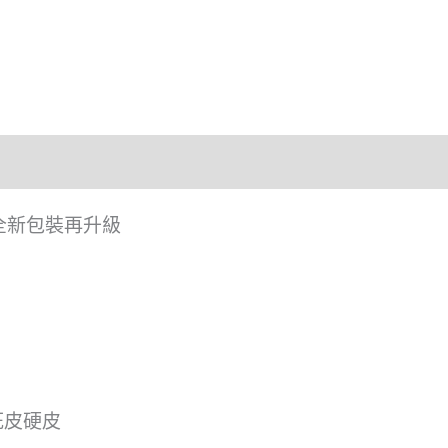
液 全新包裝再升級
死皮硬皮