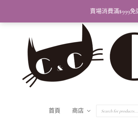
跳
賣場消費滿$99
至
主
要
內
容
Products
首頁
商店
search