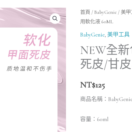
NEW
首頁
/
BabyGenie
/
美甲
用軟化液 60ML
全
新
BabyGenie
,
美甲工具
包
NEW全新包
裝
死皮/甘皮
再
升
NT$
125
級
BabyGenie
商品名稱：BabyGen
死
皮/
容量：60ml
甘