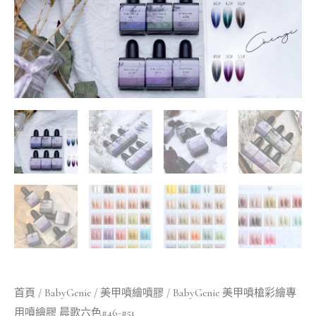
噴
槍
彩
繪
專
用
噴
繪
膠
晨
歌
六
色
#46-
首頁
/
BabyGenie
/
美甲噴繪噴膠
/ BabyGenie 美甲噴槍彩繪專
#51
用噴繪膠 晨歌六色#46-#51