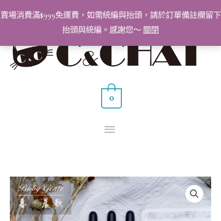
跳
賣場消費滿$999免運費，如需統編與抬頭，請於訂單備註欄留下
至
抬頭與統編。感謝您～
關閉
主
主
要
要
內
容
選
0
單
BabyGenie
美
甲