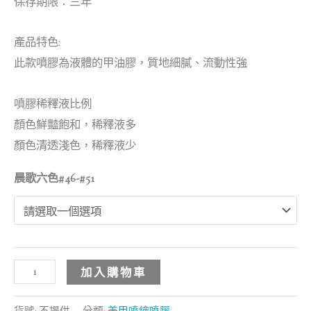
保存期限：三年
產品特色:
此款噴膠為液體的甲油膠，質地細膩、流動性強
噴膠稀釋液比例
顏色鮮豔飽和，稀釋液多
顏色清透淺色，稀釋液少
晨歌六色#46-#51
加入購物車
貨號:
不提供
分類:
美甲噴繪噴膠