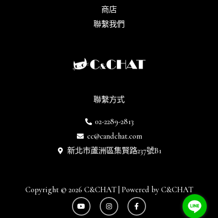
商店
聯繫我們
聯繫方式
02-2289-2813
cc@candchat.com
新北市蘆洲區集賢路237號B1
Copyright © 2026 C&CHAT | Powered by C&CHAT
Y
I
F
o
n
a
u
s
c