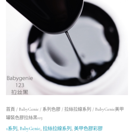
罐
裝
色
膠
拉
絲
黑
123
數
量
首頁
/
BabyGenie
/
系列色膠
/
拉絲拉線系列
/ BabyGenie美甲
罐裝色膠拉絲黑123
1系列
,
BabyGenie
,
拉絲拉線系列
,
美甲色膠彩膠