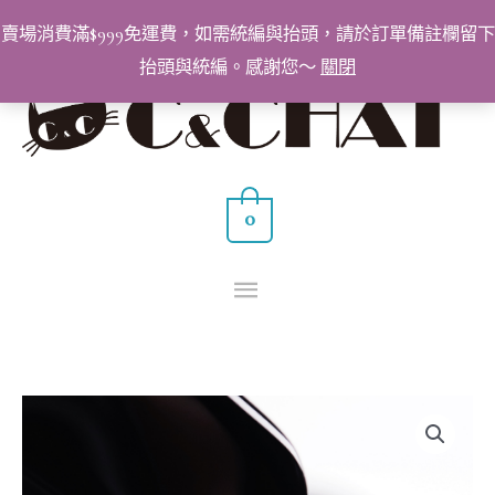
跳
賣場消費滿$999免運費，如需統編與抬頭，請於訂單備註欄留下
至
抬頭與統編。感謝您～
關閉
主
主
要
要
內
容
選
0
單
BabyGenie
美
甲