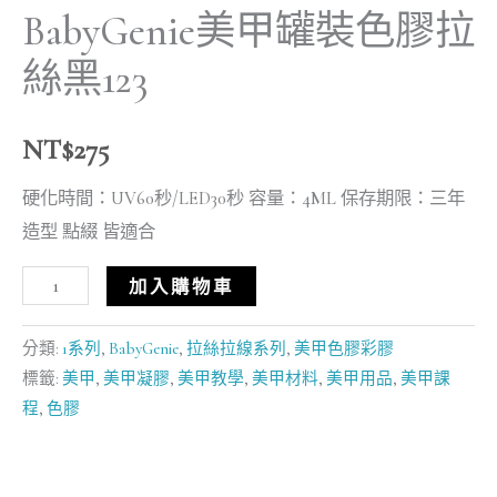
BabyGenie美甲罐裝色膠拉
絲黑123
NT$
275
硬化時間：UV60秒/LED30秒 容量：4ML 保存期限：三年
造型 點綴 皆適合
加入購物車
分類:
1系列
,
BabyGenie
,
拉絲拉線系列
,
美甲色膠彩膠
標籤:
美甲
,
美甲凝膠
,
美甲教學
,
美甲材料
,
美甲用品
,
美甲課
程
,
色膠