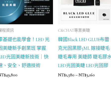
NT$3,160
課程資訊
C&CHAT專業美睫
零基礎也能學會！LED 光
韓國Black LED GLUE布蕾
固美睫新手創業班 掌握
克光固黑膠5ML 嫁接睫毛
LED光固美睫新技術｜快
睫毛專用 美睫師 睫毛膠
速、安全、舒適技術
LED光固美睫 LED光固膠
NT$
49,800
NT$
1,580
–
NT$
3,160