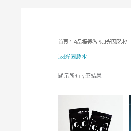
首頁
/ 商品標籤為 “led光固膠水”
led光固膠水
顯示所有 3 筆結果
價
格
範
圍：
NT$270
到