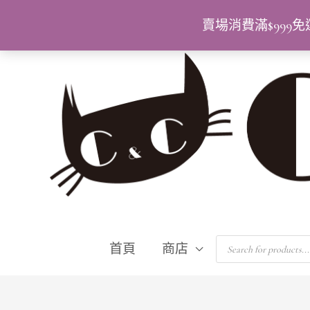
跳
賣場消費滿$99
至
主
要
內
容
Products
首頁
商店
search