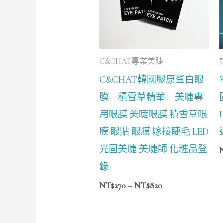
NT$820
C&CHAT專業美睫
C&CHAT韓國膠原蛋白眼
膜｜積雪草精華｜美睫專
用眼膜 美睫眼膜 積雪草眼
膜 眼貼 眼膜 嫁接睫毛 LED
光固美睫 美睫師 化粧品登
錄
NT$
270
–
NT$
820