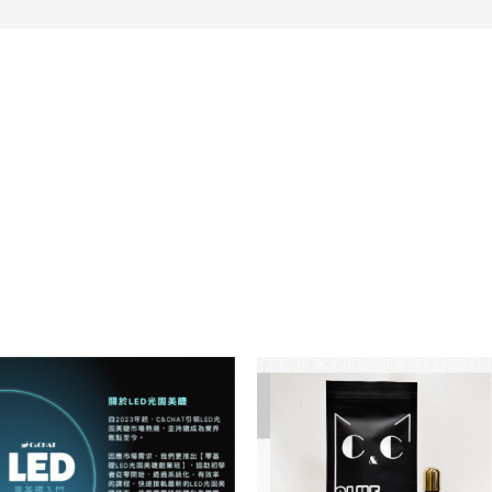
價
格
範
圍：
NT$1,580
到