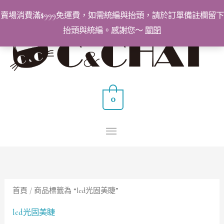
跳
賣場消費滿$999免運費，如需統編與抬頭，請於訂單備註欄留下
至
抬頭與統編。感謝您～
關閉
主
主
要
要
內
容
選
0
單
首頁
/ 商品標籤為 “led光固美睫”
led光固美睫