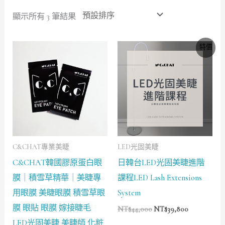
顯示所有 3 筆結果
價
原
目
特價
格
始
前
範
價
價
圍：
格：
格：
NT$270
NT$44,000。
NT$39,80
到
NT$820
C&CHAT專業美睫
LED光固美睫
C&CHAT韓國膠原蛋白眼
日韓台LED光固美睫進階
膜｜積雪草精華｜美睫專
課程LED Lash Extensions
用眼膜 美睫眼膜 積雪草眼
System
膜 眼貼 眼膜 嫁接睫毛
NT$
44,000
NT$
39,800
LED光固美睫 美睫師 化粧