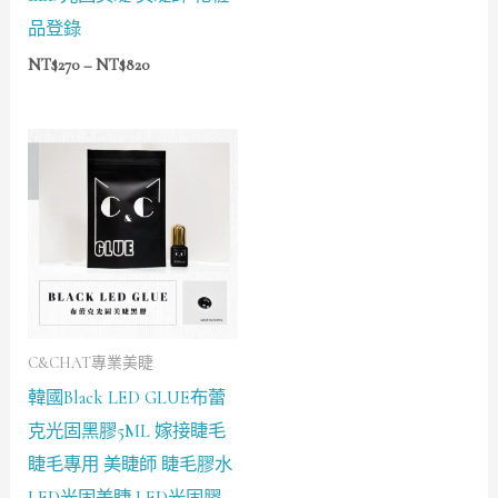
品登錄
NT$
270
–
NT$
820
價
格
範
圍：
NT$1,580
到
NT$3,160
C&CHAT專業美睫
韓國Black LED GLUE布蕾
克光固黑膠5ML 嫁接睫毛
睫毛專用 美睫師 睫毛膠水