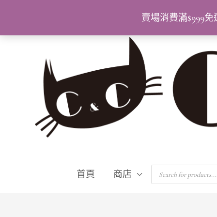
跳
賣場消費滿$99
至
主
要
內
容
Products
首頁
商店
search