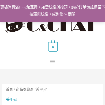
跳
賣場消費滿$999免運費，如需統編與抬頭，請於訂單備註欄留下
至
抬頭與統編。感謝您～
關閉
主
主
要
要
內
容
選
0
單
首頁
/ 商品標籤為 “美甲3d”
美甲3d