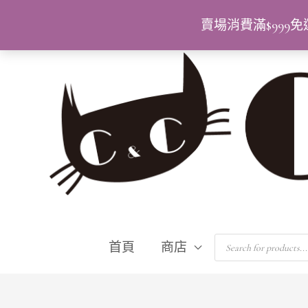
跳
賣場消費滿$99
至
主
要
內
容
Products
首頁
商店
search