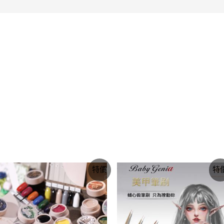
價
價
特價
特
格
格
範
範
圍：
圍：
NT$355
NT$355
到
到