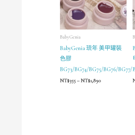
NT$1,890
BabyGenia
B
BabyGenia 琉年 美甲罐裝
色膠
BG73/BG74/BG75/BG76/BG77/
NT$
355
–
NT$
1,890