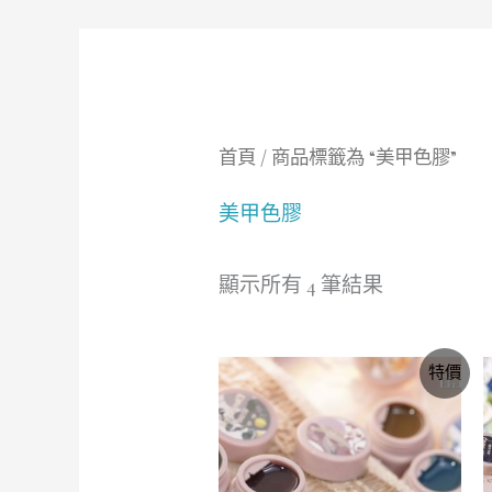
首頁
/ 商品標籤為 “美甲色膠”
美甲色膠
顯示所有 4 筆結果
價
特價
格
範
圍：
NT$355
到