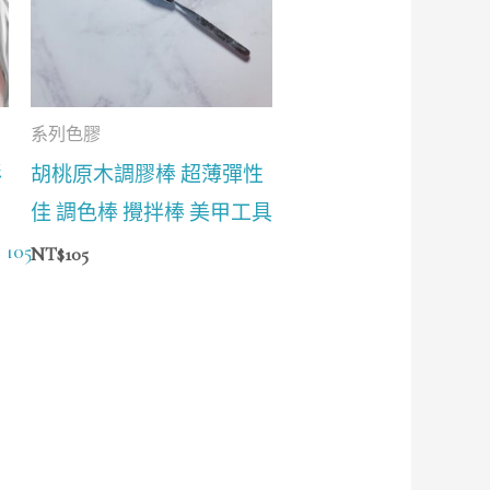
系列色膠
彩
胡桃原木調膠棒 超薄彈性
佳 調色棒 攪拌棒 美甲工具
105/BG106/BG107/BG108
NT$
105