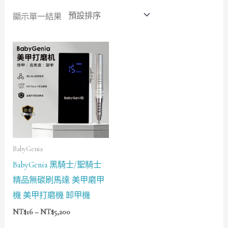
顯示單一結果
價
格
範
圍：
NT$16
到
NT$5,200
BabyGenia
BabyGenia 黑騎士/聖騎士
精品無碳刷馬達 美甲磨甲
機 美甲打磨機 卸甲機
NT$
16
–
NT$
5,200