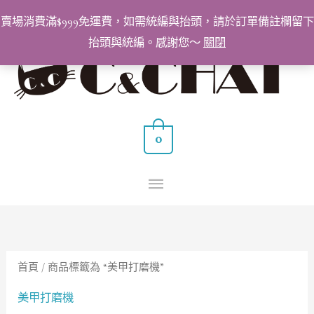
跳
賣場消費滿$999免運費，如需統編與抬頭，請於訂單備註欄留下
至
抬頭與統編。感謝您～
關閉
主
主
要
要
內
容
選
0
單
首頁
/ 商品標籤為 “美甲打磨機”
美甲打磨機