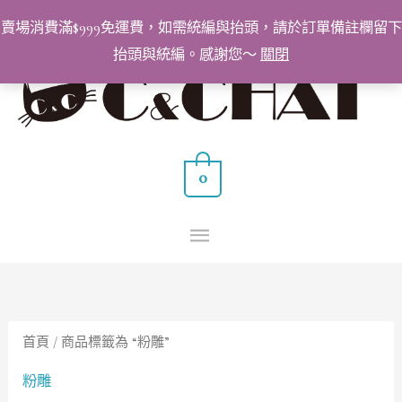
跳
賣場消費滿$999免運費，如需統編與抬頭，請於訂單備註欄留下
至
抬頭與統編。感謝您～
關閉
主
主
要
要
內
容
選
0
單
首頁
/ 商品標籤為 “粉雕”
粉雕