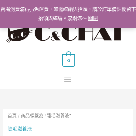
跳
賣場消費滿$999免運費，如需統編與抬頭，請於訂單備註欄留下
至
抬頭與統編。感謝您～
關閉
主
主
要
要
內
容
選
0
單
首頁
/ 商品標籤為 “睫毛滋養液”
睫毛滋養液