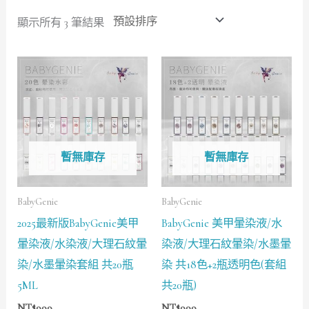
顯示所有 3 筆結果
暫無庫存
暫無庫存
BabyGenie
BabyGenie
2025最新版BabyGenie美甲
BabyGenie 美甲暈染液/水
暈染液/水染液/大理石紋暈
染液/大理石紋暈染/水墨暈
染/水墨暈染套組 共20瓶
染 共18色+2瓶透明色(套組
5ML
共20瓶)
NT$
999
NT$
999