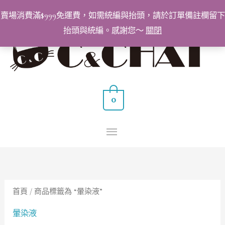
跳
賣場消費滿$999免運費，如需統編與抬頭，請於訂單備註欄留下
至
抬頭與統編。感謝您～
關閉
主
主
要
要
內
容
選
0
單
首頁
/ 商品標籤為 “暈染液”
暈染液