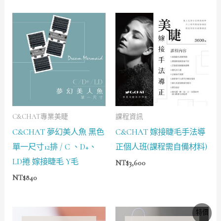
C&CHAT專業美睫
課程資訊
C&CHAT 夢幻美人魚 黑色
C&CHAT 嫁接睫毛手法導
單一尺寸12排 / C 、D+、
正個人班(課程需自備材料)
LD捲 嫁接睫毛 Y毛
NT$
3,600
NT$
840
原
目
特價
始
前