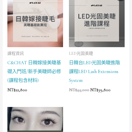
價
價
格：
格：
NT$44,000。
NT$39,80
課程資訊
LED光固美睫
C&CHAT 日韓嫁接美睫基
日韓台LED光固美睫進階
礎入門班/新手美睫師必修
課程LED Lash Extensions
(課程包含材料)
System
NT$
22,800
NT$
44,000
NT$
39,800