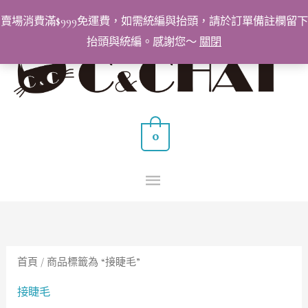
跳
賣場消費滿$999免運費，如需統編與抬頭，請於訂單備註欄留下
至
抬頭與統編。感謝您～
關閉
主
主
要
要
內
容
選
0
單
首頁
/ 商品標籤為 “接睫毛”
接睫毛