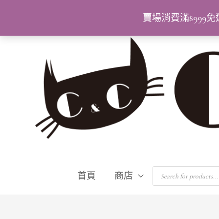
跳
賣場消費滿$99
至
主
要
內
容
Products
首頁
商店
search