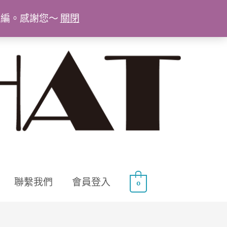
統編。感謝您～
關閉
聯繫我們
會員登入
0