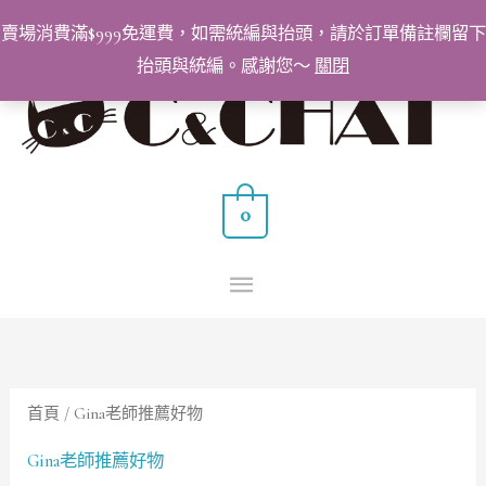
跳
賣場消費滿$999免運費，如需統編與抬頭，請於訂單備註欄留下
至
抬頭與統編。感謝您～
關閉
主
主
要
要
內
容
選
0
單
首頁
/ Gina老師推薦好物
Gina老師推薦好物