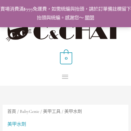
跳
賣場消費滿$999免運費，如需統編與抬頭，請於訂單備註欄留下
至
抬頭與統編。感謝您～
關閉
主
主
要
要
內
容
選
0
單
首頁
/
BabyGenie
/
美甲工具
/ 美甲水劑
美甲水劑