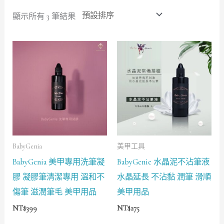
顯示所有 3 筆結果
BabyGenia
美甲工具
BabyGenia 美甲專用洗筆凝
BabyGenie 水晶泥不沾筆液
膠 凝膠筆清潔專用 溫和不
水晶延長 不沾黏 潤筆 滑順
傷筆 滋潤筆毛 美甲用品
美甲用品
NT$
399
NT$
275