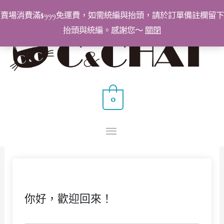
跳
賣場消費滿$999免運費，如需統編與抬頭，請於訂單備註欄留下
至
抬頭與統編。感謝您～
關閉
主
主
要
要
內
容
選
0
單
你好，歡迎回來！