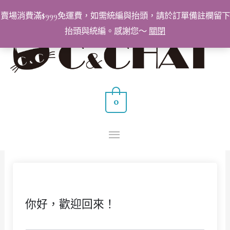
跳
賣場消費滿$999免運費，如需統編與抬頭，請於訂單備註欄留下
至
抬頭與統編。感謝您～
關閉
主
主
要
要
內
容
選
0
單
你好，歡迎回來！